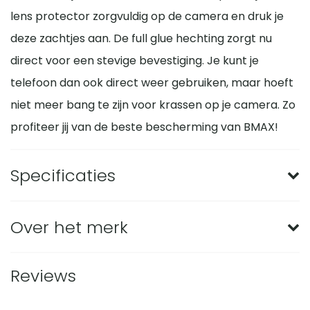
lens protector zorgvuldig op de camera en druk je
deze zachtjes aan. De full glue hechting zorgt nu
direct voor een stevige bevestiging. Je kunt je
telefoon dan ook direct weer gebruiken, maar hoeft
niet meer bang te zijn voor krassen op je camera. Zo
profiteer jij van de beste bescherming van BMAX!
Specificaties
Merk
BMAX
Over het merk
Mate van bescherming
Hoog
Met BMAX screenprotectors en telefoonhoesjes ga
Reviews
Geschikt voor merk
Apple
je voor de beste bescherming van je telefoon. Je
kunt hiermee onnodig dure schermreparaties