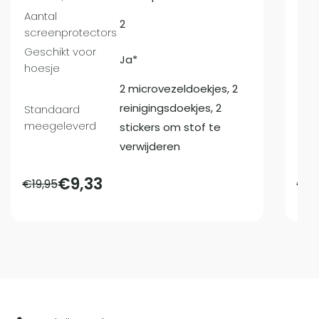
Aantal
Aan
2
screenprotectors
scr
Geschikt voor
Ges
Ja*
hoesje
hoe
2 microvezeldoekjes, 2
reinigingsdoekjes, 2
Standaard
Sta
meegeleverd
mee
stickers om stof te
verwijderen
€
9,33
€
19,95
€
17