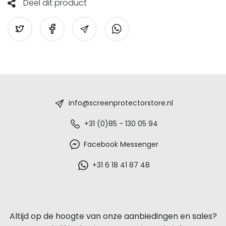
Deel dit product
Screenprotectorstore.nl
-
info@screenprotectorstore.nl
De
+31 (0)85 - 130 05 94
beste
Facebook Messenger
glazen
+31 6 18 41 87 48
screenprotector
voor
Altijd op de hoogte van onze aanbiedingen en sales?