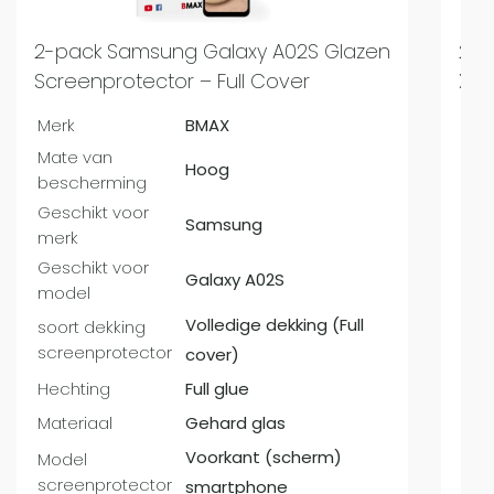
2-pack Samsung Galaxy A02S Glazen
2-p
Screenprotector – Full Cover
Xia
Merk
BMAX
Mer
Mate van
Mat
Hoog
bescherming
bes
Geschikt voor
Ges
Samsung
merk
mer
Geschikt voor
Ges
Galaxy A02S
model
mo
Volledige dekking (Full
soort dekking
soo
screenprotector
scr
cover)
Hechting
Full glue
Hec
Materiaal
Gehard glas
Mat
Voorkant (scherm)
Model
Mod
screenprotector
scr
smartphone