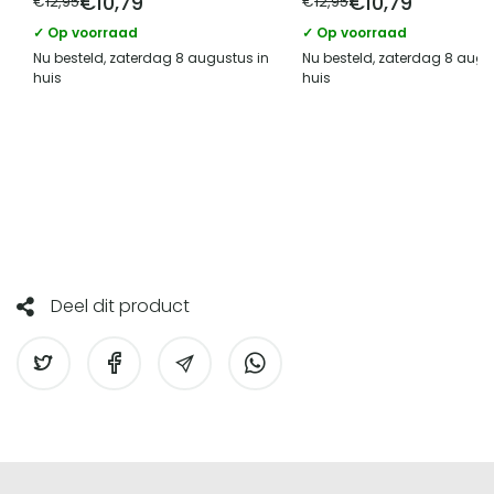
€
10,79
€
10,79
€
12,95
€
12,95
✓ Op voorraad
✓ Op voorraad
Nu besteld, zaterdag 8 augustus in
Nu besteld, zaterdag 8 augu
huis
huis
Deel dit product
Screenprotectorstore.nl