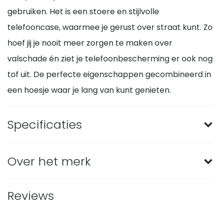
gebruiken. Het is een stoere en stijlvolle
telefooncase, waarmee je gerust over straat kunt. Zo
hoef jij je nooit meer zorgen te maken over
valschade én ziet je telefoonbescherming er ook nog
tof uit. De perfecte eigenschappen gecombineerd in
een hoesje waar je lang van kunt genieten.
Specificaties
Merk
BMAX
Over het merk
Geschikt voor merk
Xiaomi
Met BMAX screenprotectors en telefoonhoesjes ga
Reviews
Geschikt voor model
Redmi Note 9 Pro
je voor de beste bescherming van je telefoon. Je
kunt hiermee onnodig dure schermreparaties