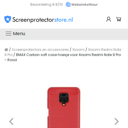
Beoordeling 8.8/10
Menu
/
Screenprotectors en accessoires
/
Xiaomi
/
Xiaomi Redmi Note
9 Pro
/ BMAX Carbon soft case hoesje voor Xiaomi Redmi Note 9 Pro
– Rood