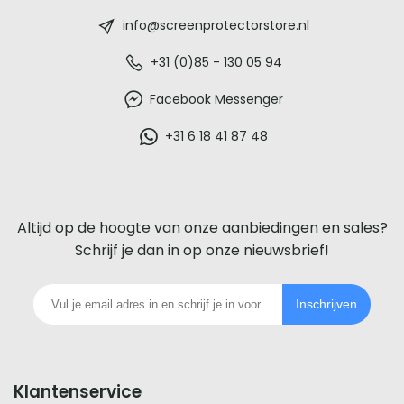
-
info@screenprotectorstore.nl
De
+31 (0)85 - 130 05 94
beste
Facebook Messenger
glazen
+31 6 18 41 87 48
screenprotector
voor
Altijd op de hoogte van onze aanbiedingen en sales?
iedere
Schrijf je dan in op onze nieuwsbrief!
telefoon
Inschrijven
footer
Klantenservice