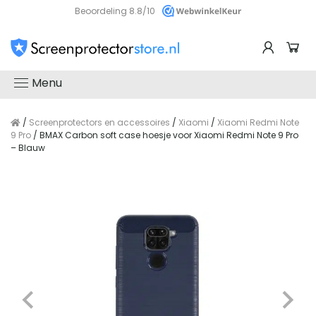
Beoordeling 8.8/10
Menu
/
Screenprotectors en accessoires
/
Xiaomi
/
Xiaomi Redmi Note
9 Pro
/ BMAX Carbon soft case hoesje voor Xiaomi Redmi Note 9 Pro
– Blauw