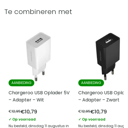
met tevredenheidsgarantie. Klantfeedback vormt
de basis van onze bedrijfsvoering, wij doen alles voor
Te combineren met
Dikte
1.8 mm
een tevreden klant en kunnen feedback écht
EAN
8719688025480
waarderen.
Type hoesje
Softcase hoesje
AANBIEDING
AANBIEDING
Chargeroo USB Oplader 5V
Chargeroo USB Oplad
– Adapter – Wit
– Adapter – Zwart
€
10,79
€
10,79
€
12,95
€
12,95
✓ Op voorraad
✓ Op voorraad
Nu besteld, dinsdag 11 augustus in
Nu besteld, dinsdag 11 augus