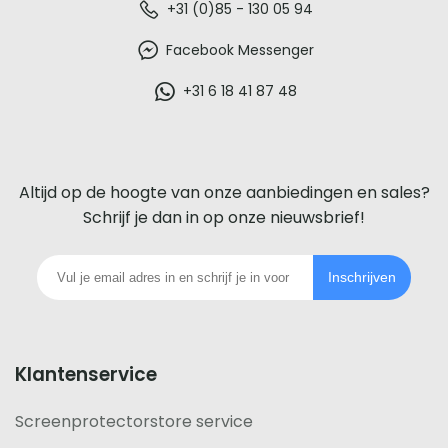
De
+31 (0)85 - 130 05 94
beste
Facebook Messenger
glazen
+31 6 18 41 87 48
screenprotector
voor
Altijd op de hoogte van onze aanbiedingen en sales?
iedere
Schrijf je dan in op onze nieuwsbrief!
telefoon
Inschrijven
footer
Klantenservice
Screenprotectorstore service