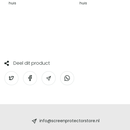
huis
huis
Deel dit product
Screenprotectorstore.nl
-
info@screenprotectorstore.nl