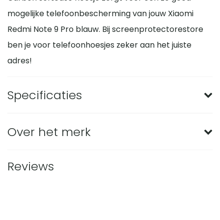
mogelijke telefoonbescherming van jouw Xiaomi
Redmi Note 9 Pro blauw. Bij screenprotectorestore
ben je voor telefoonhoesjes zeker aan het juiste
adres!
Specificaties
Merk
BMAX
Over het merk
Geschikt voor merk
Xiaomi
Met BMAX screenprotectors en telefoonhoesjes ga
Reviews
Geschikt voor model
Redmi Note 9 Pro
je voor de beste bescherming van je telefoon. Je
kunt hiermee onnodig dure schermreparaties
Materiaal
TPU
voorkomen. De producten van BMAX gaan gepaard
Kleur
Blauw