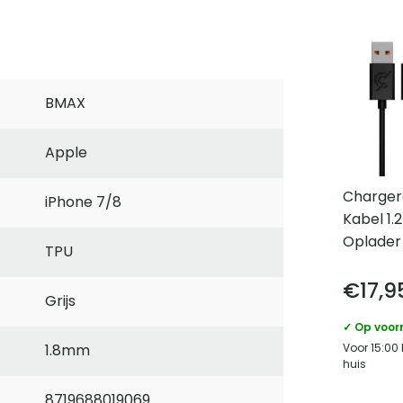
BMAX
Apple
Charger
iPhone 7/8
Kabel 1
Oplader
TPU
€
17,9
Grijs
✓ Op voor
Voor 15:00
1.8mm
huis
8719688019069