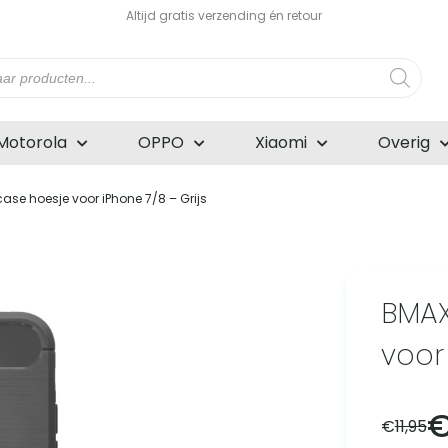
Altijd gratis verzending én retour
n
Motorola
OPPO
Xiaomi
Overig
ase hoesje voor iPhone 7/8 – Grijs
BMAX
voor
€
11,95