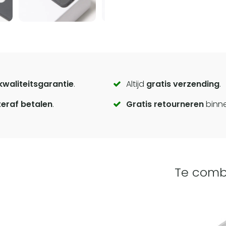
kwaliteitsgarantie
.
Altijd
gratis verzending
.
eraf betalen
.
Gratis retourneren
binn
Te comb