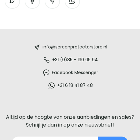
Screenprotectorstore.nl
-
info@screenprotectorstore.nl
De
+31 (0)85 - 130 05 94
beste
Facebook Messenger
glazen
+31 6 18 41 87 48
screenprotector
voor
Altijd op de hoogte van onze aanbiedingen en sales?
iedere
Schrijf je dan in op onze nieuwsbrief!