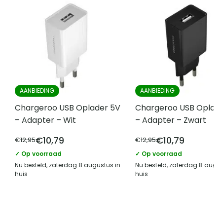
Type hoesje
Softcase hoesje
Vergelijk met alternatieven
AANBIEDING
AANBIEDING
Chargeroo USB Oplader 5V
Chargeroo USB Oplad
– Adapter – Wit
– Adapter – Zwart
€
10,79
€
10,79
€
12,95
€
12,95
✓ Op voorraad
✓ Op voorraad
Nu besteld, zaterdag 8 augustus in
Nu besteld, zaterdag 8 augu
huis
huis