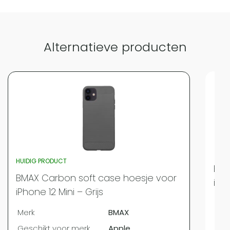
Alternatieve producten
HUIDIG PRODUCT
BMA
BMAX Carbon soft case hoesje voor
iPh
iPhone 12 Mini – Grijs
Mer
Merk
BMAX
Ges
Geschikt voor merk
Apple