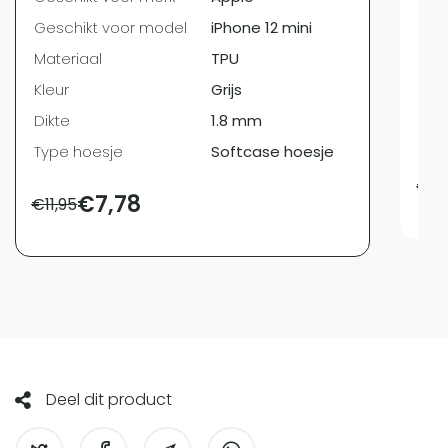
Ges
Geschikt voor model
iPhone 12 mini
Mat
Materiaal
TPU
Kleu
Kleur
Grijs
Dik
Dikte
1.8 mm
Typ
Type hoesje
Softcase hoesje
€
9,
€
7,78
€
11,95
Deel dit product