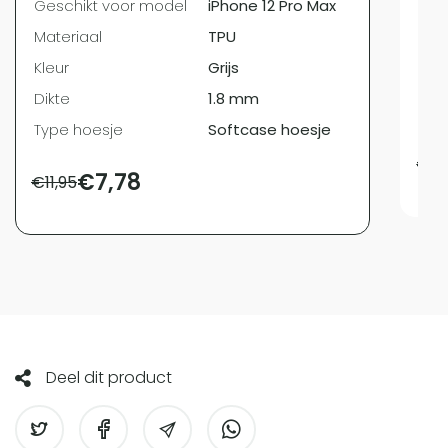
Geschikt voor model
iPhone 12 Pro Max
Mat
Materiaal
TPU
Kleu
Kleur
Grijs
Dik
Dikte
1.8 mm
Typ
Type hoesje
Softcase hoesje
€
9,
€
7,78
€
11,95
Deel dit product