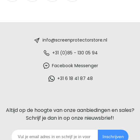
Screenprotectorstore.nl
-
info@screenprotectorstore.nl
De
+31 (0)85 - 130 05 94
beste
Facebook Messenger
glazen
+31 6 18 41 87 48
screenprotector
voor
Altijd op de hoogte van onze aanbiedingen en sales?
iedere
Schrijf je dan in op onze nieuwsbrief!
telefoon
Inschrijven