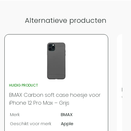
Alternatieve producten
HUIDIG PRODUCT
BMA
BMAX Carbon soft case hoesje voor
voo
iPhone 12 Pro Max – Grijs
Mer
Merk
BMAX
Ges
Geschikt voor merk
Apple
Ges