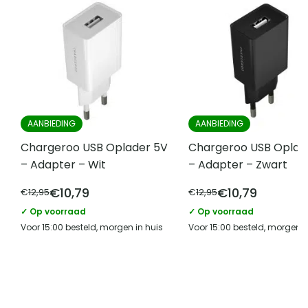
Type hoesje
Softcase hoesje
Vergelijk met alternatieven
AANBIEDING
AANBIEDING
Chargeroo USB Oplader 5V
Chargeroo USB Oplad
– Adapter – Wit
– Adapter – Zwart
€
10,79
€
10,79
€
12,95
€
12,95
✓ Op voorraad
✓ Op voorraad
Voor 15:00 besteld, morgen in huis
Voor 15:00 besteld, morgen i