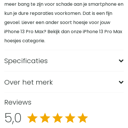
meer bang te zijn voor schade aan je smartphone en
kun je dure reparaties voorkomen. Dat is een fijn
gevoel. Liever een ander soort hoesje voor jouw
iPhone 13 Pro Max? Bekijk dan onze iPhone 13 Pro Max
hoesjes categorie.
Specificaties
Merk
BMAX
Over het merk
Geschikt voor merk
Apple
Met BMAX screenprotectors en telefoonhoesjes ga
Reviews
Geschikt voor model
iPhone 13 Pro Max
je voor de beste bescherming van je telefoon. Je
5,0
kunt hiermee onnodig dure schermreparaties
Materiaal
TPU
voorkomen. De producten van BMAX gaan gepaard