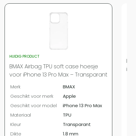
HUIDIG PRODUCT
BMA
BMAX Airbag TPU soft case hoesje
iPh
voor iPhone 13 Pro Max – Transparant
Mer
Merk
BMAX
Ges
Geschikt voor merk
Apple
Ges
Geschikt voor model
iPhone 13 Pro Max
Mat
Materiaal
TPU
Kleu
Kleur
Transparant
Dik
Dikte
1.8 mm