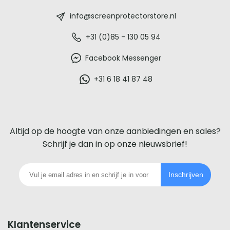
-
info@screenprotectorstore.nl
De
+31 (0)85 - 130 05 94
beste
Facebook Messenger
glazen
+31 6 18 41 87 48
screenprotector
voor
Altijd op de hoogte van onze aanbiedingen en sales?
iedere
Schrijf je dan in op onze nieuwsbrief!
telefoon
Inschrijven
footer
Klantenservice