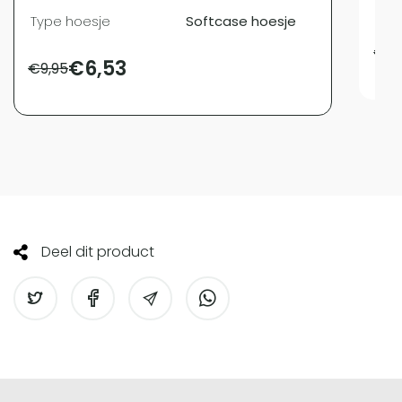
Typ
Type hoesje
Softcase hoesje
€
11
€
6,53
€
9,95
Deel dit product
Screenprotectorstore.nl