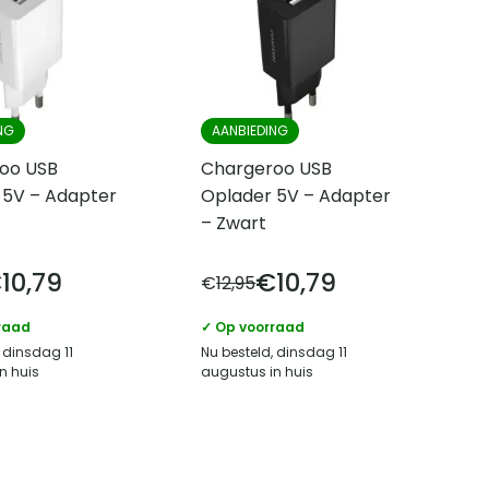
NG
AANBIEDING
oo USB
Chargeroo USB
 5V – Adapter
Oplader 5V – Adapter
– Zwart
€
10,79
€
10,79
€
12,95
raad
✓ Op voorraad
 dinsdag 11
Nu besteld, dinsdag 11
n huis
augustus in huis