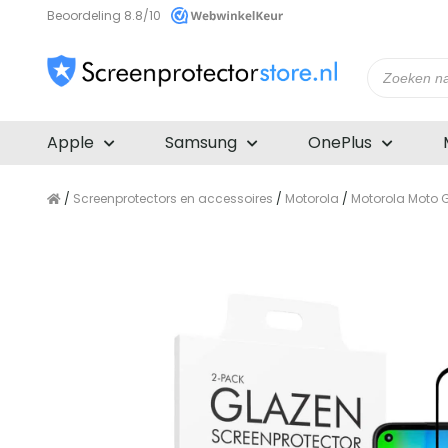
Beoordeling 8.8/10
Producte
zoeken
Apple
Samsung
OnePlus
/
Screenprotectors en accessoires
/
Motorola
/
Motorola Moto G