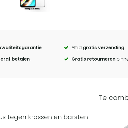
kwaliteitsgarantie
.
Altijd
gratis verzending
.
eraf betalen
.
Gratis retourneren
binn
Te comb
us tegen krassen en barsten