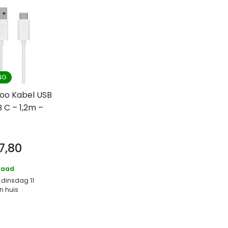
NG
oo Kabel USB
 C – 1,2m –
7,80
raad
 dinsdag 11
n huis