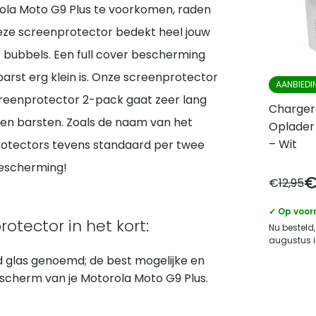
ola Moto G9 Plus te voorkomen, raden
Deze screenprotector bedekt heel jouw
r bubbels. Een full cover bescherming
barst erg klein is. Onze screenprotector
AANBIEDI
creenprotector 2-pack gaat zeer lang
Charger
en barsten. Zoals de naam van het
Oplader
– Wit
otectors tevens standaard per twee
bescherming!
€
12,95
✓ Op voor
tector in het kort:
Nu besteld,
augustus i
 glas genoemd; de best mogelijke en
scherm van je Motorola Moto G9 Plus.