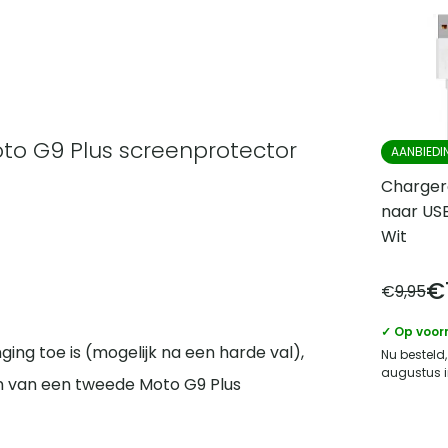
to G9 Plus screenprotector
AANBIEDI
Charger
naar USB
Wit
€
€
9,95
✓ Op voor
ng toe is (mogelijk na een harde val),
Nu besteld,
augustus i
n van een tweede Moto G9 Plus