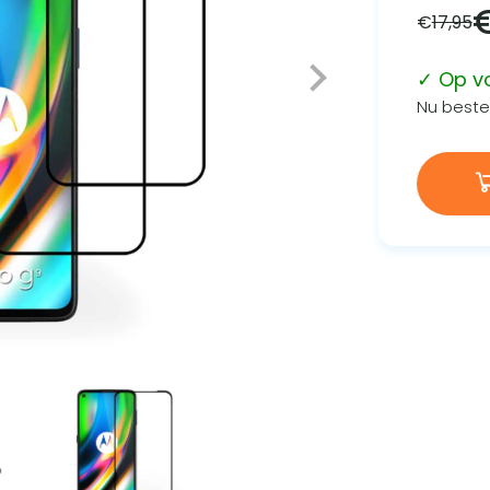
€
17,95
✓ Op v
Nu bestel