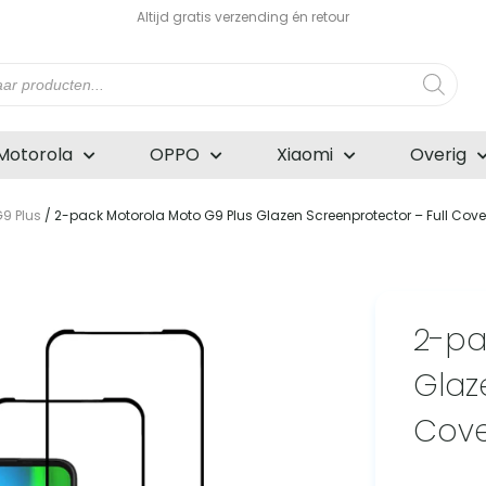
Altijd gratis verzending én retour
n
Motorola
OPPO
Xiaomi
Overig
9 Plus
/ 2-pack Motorola Moto G9 Plus Glazen Screenprotector – Full Cove
2-pa
Glaz
Cove