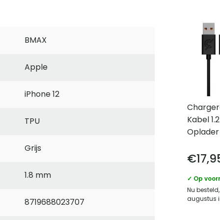
BMAX
Apple
iPhone 12
Charger
Kabel 1
TPU
Oplader
Grijs
€
17,9
1.8 mm
✓ Op voor
Nu besteld,
augustus i
8719688023707