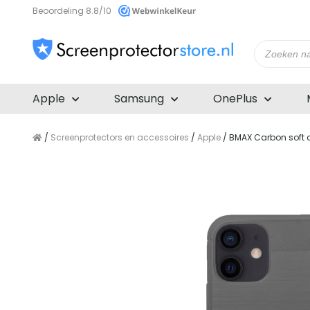
Beoordeling 8.8/10
Producte
zoeken
Apple
Samsung
OnePlus
/
Screenprotectors en accessoires
/
Apple
/ BMAX Carbon soft c