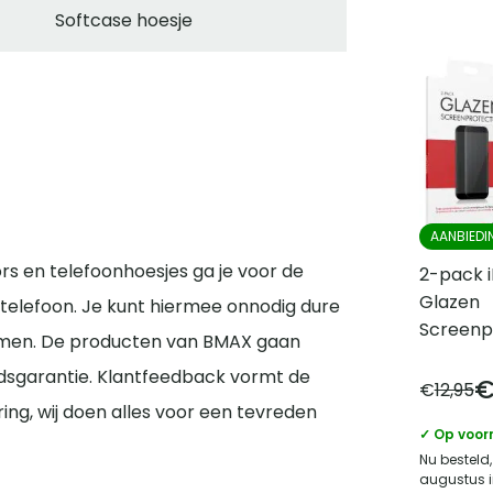
Softcase hoesje
AANBIEDI
s en telefoonhoesjes ga je voor de
2-pack i
Glazen
telefoon. Je kunt hiermee onnodig dure
Screenp
men. De producten van BMAX gaan
sgarantie. Klantfeedback vormt de
€
12,95
ring, wij doen alles voor een tevreden
✓ Op voor
Nu besteld,
augustus i