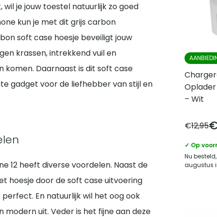
wil je jouw toestel natuurlijk zo goed
ne kun je met dit grijs carbon
bon soft case hoesje beveiligt jouw
egen krassen, intrekkend vuil en
AANBIEDI
n komen. Daarnaast is dit soft case
Charger
chte gadget voor de liefhebber van stijl en
Oplader
– Wit
€
12,95
elen
✓ Op voor
Nu besteld,
ne 12 heeft diverse voordelen. Naast de
augustus i
t hoesje door de soft case uitvoering
perfect. En natuurlijk wil het oog ook
 modern uit. Veder is het fijne aan deze