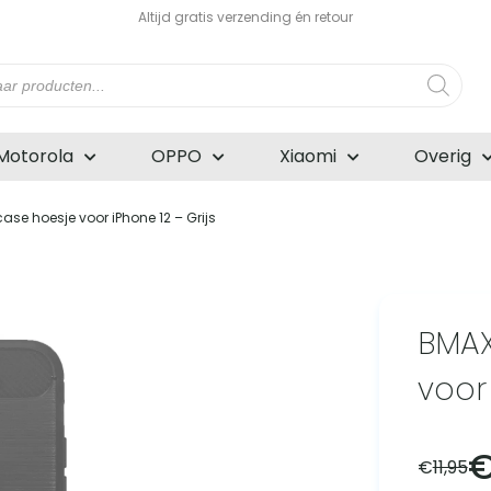
Altijd gratis verzending én retour
n
Motorola
OPPO
Xiaomi
Overig
ase hoesje voor iPhone 12 – Grijs
BMAX
voor 
€
11,95