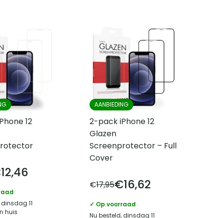
NG
AANBIEDING
Phone 12
2-pack iPhone 12
Glazen
rotector
Screenprotector – Full
Cover
€
12,46
€
16,62
€
17,95
raad
 dinsdag 11
✓ Op voorraad
n huis
Nu besteld, dinsdag 11