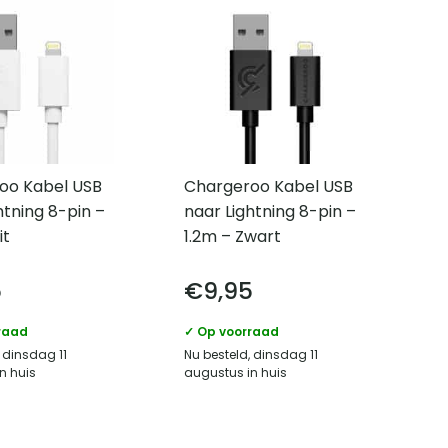
oo Kabel USB
Chargeroo Kabel USB
htning 8-pin –
naar Lightning 8-pin –
it
1.2m – Zwart
5
€
9,95
raad
✓ Op voorraad
 dinsdag 11
Nu besteld, dinsdag 11
n huis
augustus in huis