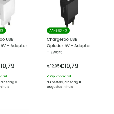
NG
AANBIEDING
oo USB
Chargeroo USB
 5V – Adapter
Oplader 5V – Adapter
– Zwart
€
10,79
€
10,79
€
12,95
raad
✓ Op voorraad
 dinsdag 11
Nu besteld, dinsdag 11
n huis
augustus in huis