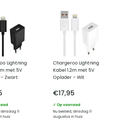
oo Lightning
Chargeroo Lightning
.2m met 5V
Kabel 1.2m met 5V
 – Zwart
Oplader – Wit
5
€
17,95
raad
✓ Op voorraad
 dinsdag 11
Nu besteld, dinsdag 11
n huis
augustus in huis