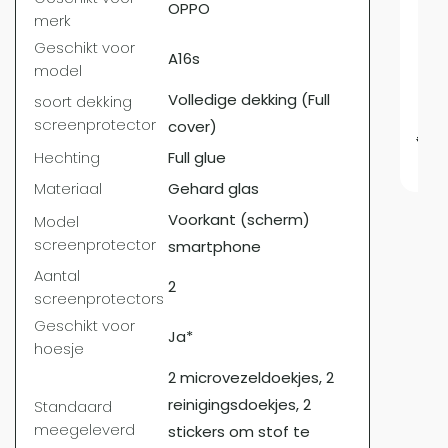
OPPO
merk
Kleu
Geschikt voor
Dik
A16s
model
Typ
Volledige dekking (Full
soort dekking
screenprotector
cover)
€
14
Hechting
Full glue
Materiaal
Gehard glas
Voorkant (scherm)
Model
screenprotector
smartphone
Aantal
2
screenprotectors
Geschikt voor
Ja*
hoesje
2 microvezeldoekjes, 2
reinigingsdoekjes, 2
Standaard
meegeleverd
stickers om stof te