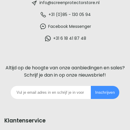
-
info@screenprotectorstore.nl
De
+31 (0)85 - 130 05 94
beste
Facebook Messenger
glazen
+31 6 18 41 87 48
screenprotector
voor
Altijd op de hoogte van onze aanbiedingen en sales?
iedere
Schrijf je dan in op onze nieuwsbrief!
telefoon
Inschrijven
footer
Klantenservice