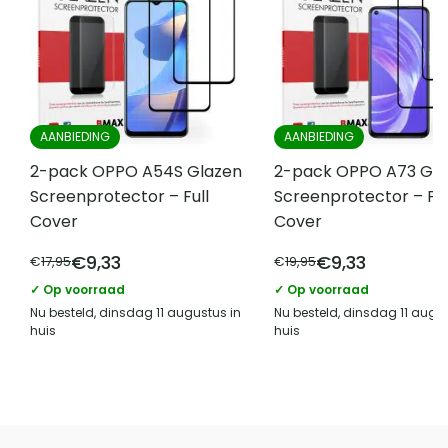
Model
Voorkant (scherm) smartphone
screenprotector
Aantal
2
screenprotectors
AANBIEDING
AANBIEDING
Geschikt voor
Ja*
hoesje
2-pack OPPO A54S Glazen
2-pack OPPO A73 Gla
Screenprotector – Full
Screenprotector – Ful
2 microvezeldoekjes, 2
Cover
Cover
Standaard
reinigingsdoekjes, 2 stickers om stof te
meegeleverd
€
9,33
€
9,33
verwijderen
€
17,95
€
19,95
✓ Op voorraad
✓ Op voorraad
EAN
8719688048588
Nu besteld, dinsdag 11 augustus in
Nu besteld, dinsdag 11 augus
huis
huis
Vergelijk met alternatieven