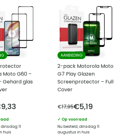
NG
AANBIEDING
rotector
2-pack Motorola Moto
a Moto G60 –
G7 Play Glazen
– Gehard glas
Screenprotector – Full
over
Cover
€
9,33
€
5,19
€
17,95
raad
✓ Op voorraad
 dinsdag 11
Nu besteld, dinsdag 11
n huis
augustus in huis