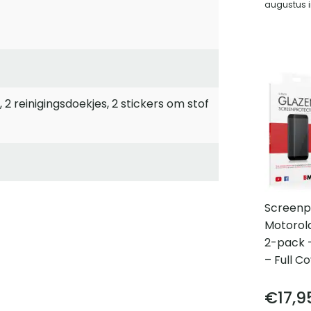
augustus i
 2 reinigingsdoekjes, 2 stickers om stof
Screenp
Motorol
2-pack 
– Full C
€
17,9