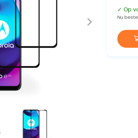
✓ Op v
Nu bestel