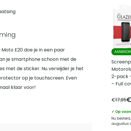
aatsing
rming
 Moto E20 doe je in een paar
AANBIEDI
van je smartphone schoon met de
Screenp
es met de sticker. Nu verwijder je het
Motorol
2-pack 
protector op je touchscreen. Even
– Full c
maal klaar voor!
€
17,95
✓ Op voor
Nu besteld,
augustus i