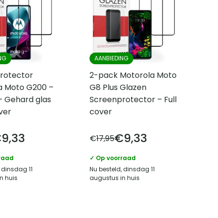
NG
AANBIEDING
rotector
2-pack Motorola Moto
a Moto G200 –
G8 Plus Glazen
– Gehard glas
Screenprotector – Full
over
cover
€
9,33
€
9,33
€
17,95
raad
✓ Op voorraad
 dinsdag 11
Nu besteld, dinsdag 11
n huis
augustus in huis