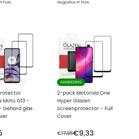
n huis
augustus in huis
AANBIEDING
rotector
2-pack Motorola One
a Moto G13 –
Hyper Glazen
– Gehard glas
Screenprotector – Full
over
Cover
5
€
9,33
€
17,95