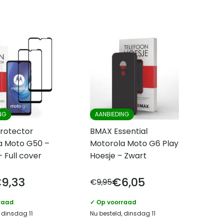
NG
AANBIEDING
rotector
BMAX Essential
a Moto G50 –
Motorola Moto G6 Play
 Full cover
Hoesje – Zwart
€
9,33
€
6,05
€
9,95
raad
✓ Op voorraad
 dinsdag 11
Nu besteld, dinsdag 11