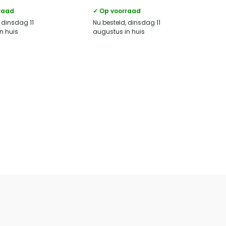
raad
✓ Op voorraad
 dinsdag 11
Nu besteld, dinsdag 11
n huis
augustus in huis