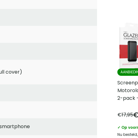
ull cover)
AANBIEDI
Screenp
Motorol
2-pack –
€
17,95
 smartphone
✓ Op voor
Nu besteld,