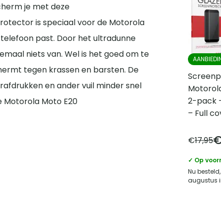
cherm je met deze
otector is speciaal voor de Motorola
telefoon past. Door het ultradunne
lemaal niets van. Wel is het goed om te
AANBIEDI
ermt tegen krassen en barsten. De
Screenp
rafdrukken en ander vuil minder snel
Motorol
2-pack 
je Motorola Moto E20
– Full c
€
17,95
✓ Op voor
Nu besteld,
augustus i