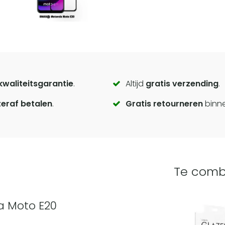
kwaliteitsgarantie
.
Altijd
gratis verzending
.
eraf betalen
.
Gratis retourneren
binn
Te comb
a Moto E20