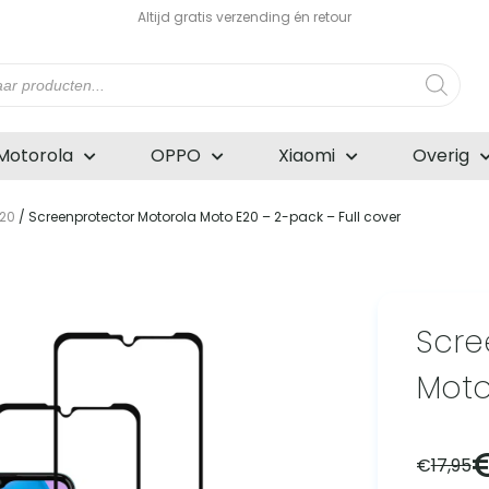
Altijd gratis verzending én retour
n
Motorola
OPPO
Xiaomi
Overig
E20
/ Screenprotector Motorola Moto E20 – 2-pack – Full cover
Scre
Moto
€
17,95