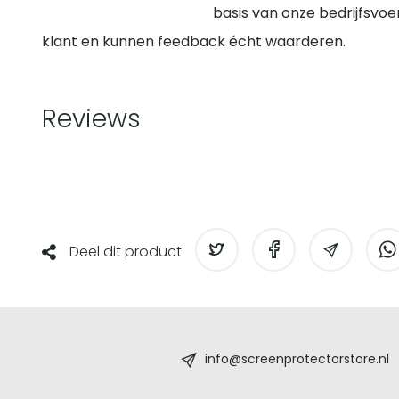
basis van onze bedrijfsvoe
klant en kunnen feedback écht waarderen.
Reviews
Deel dit product
Screenprotectorstore.nl
-
info@screenprotectorstore.nl