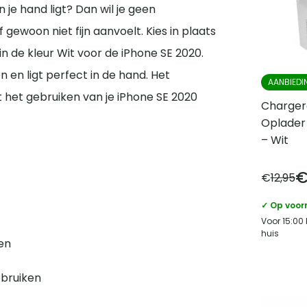
in je hand ligt? Dan wil je geen
 gewoon niet fijn aanvoelt. Kies in plaats
n de kleur Wit voor de iPhone SE 2020.
en ligt perfect in de hand. Het
AANBIEDI
dt het gebruiken van je iPhone SE 2020
Charger
Oplader
– Wit
€
12,95
✓ Op voor
Voor 15:00
huis
en
ebruiken