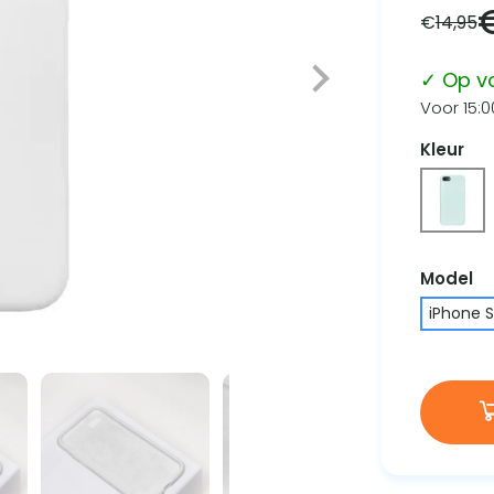
€
14,95
✓ Op v
Voor 15:0
Kleur
Model
iPhone 