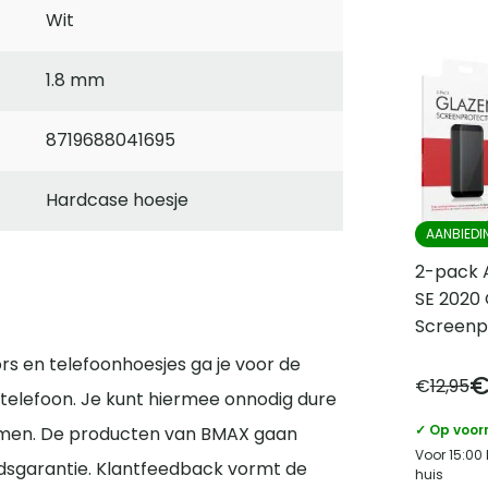
Wit
1.8 mm
8719688041695
Hardcase hoesje
AANBIEDI
2-pack 
SE 2020
Screenp
s en telefoonhoesjes ga je voor de
€
12,95
telefoon. Je kunt hiermee onnodig dure
✓ Op voor
men. De producten van BMAX gaan
Voor 15:00
sgarantie. Klantfeedback vormt de
huis