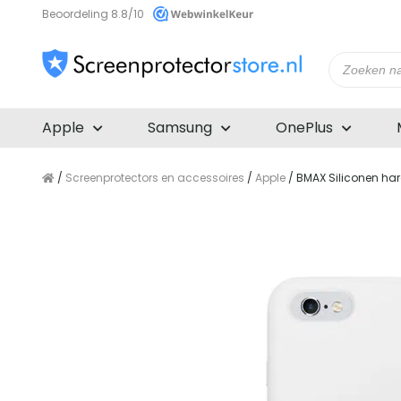
Beoordeling 8.8/10
Producte
zoeken
Apple
Samsung
OnePlus
/
Screenprotectors en accessoires
/
Apple
/ BMAX Siliconen har