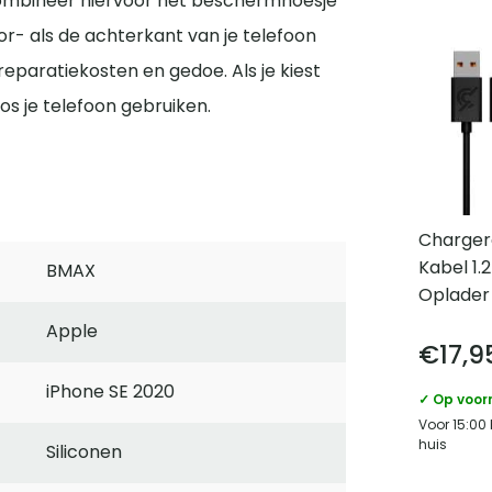
ombineer hiervoor het beschermhoesje
r- als de achterkant van je telefoon
reparatiekosten en gedoe. Als je kiest
s je telefoon gebruiken.
Charger
Kabel 1
BMAX
Oplader
Apple
€
17,9
iPhone SE 2020
✓ Op voor
Voor 15:00
huis
Siliconen