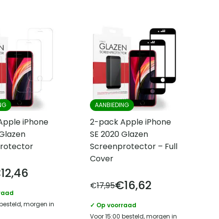
NG
AANBIEDING
Apple iPhone
2-pack Apple iPhone
 Glazen
SE 2020 Glazen
rotector
Screenprotector – Full
Cover
€
12,46
€
16,62
€
17,95
raad
 besteld, morgen in
✓ Op voorraad
Voor 15:00 besteld, morgen in