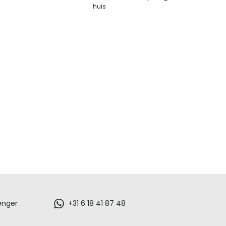
huis
enger
+31 6 18 41 87 48