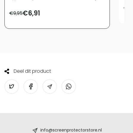
€
11
€
6,91
€
9,95
Deel dit product
Screenprotectorstore.nl
-
info@screenprotectorstore.nl