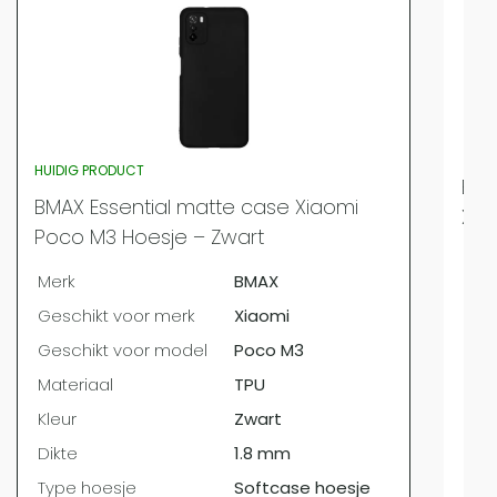
HUIDIG PRODUCT
BMA
BMAX Essential matte case Xiaomi
Xia
Poco M3 Hoesje – Zwart
Mer
Merk
BMAX
Ges
Geschikt voor merk
Xiaomi
Ges
Geschikt voor model
Poco M3
Mat
Materiaal
TPU
Kleu
Kleur
Zwart
Dik
Dikte
1.8 mm
Typ
Type hoesje
Softcase hoesje