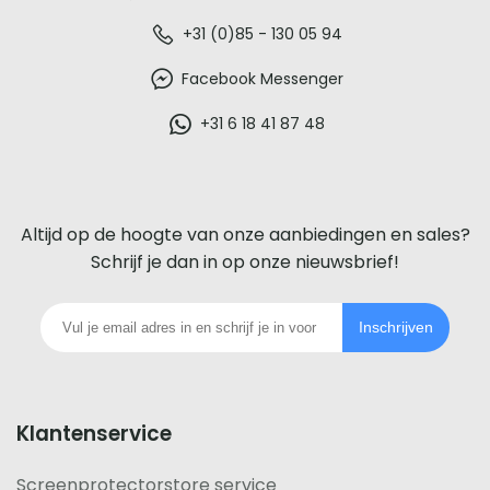
De
+31 (0)85 - 130 05 94
beste
Facebook Messenger
glazen
+31 6 18 41 87 48
screenprotector
voor
Altijd op de hoogte van onze aanbiedingen en sales?
iedere
Schrijf je dan in op onze nieuwsbrief!
telefoon
Inschrijven
footer
Klantenservice
Screenprotectorstore service