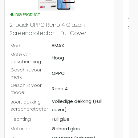
HUIDIG PRODUCT
2-p
2-pack OPPO Reno 4 Glazen
Scr
Screenprotector – Full Cover
Mer
Merk
BMAX
Mat
Mate van
bes
Hoog
bescherming
Ges
Geschikt voor
mer
OPPO
merk
Ges
Geschikt voor
mo
Reno 4
model
soo
Volledige dekking (Full
soort dekking
scr
screenprotector
cover)
Hec
Hechting
Full glue
Mat
Materiaal
Gehard glas
Mod