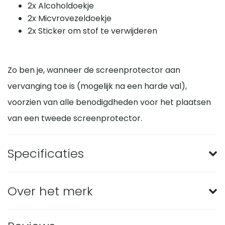
2x Alcoholdoekje
2x Micvrovezeldoekje
2x Sticker om stof te verwijderen
Zo ben je, wanneer de screenprotector aan
vervanging toe is (mogelijk na een harde val),
voorzien van alle benodigdheden voor het plaatsen
van een tweede screenprotector.
Specificaties
Merk
BMAX
Over het merk
Mate van
Hoog
bescherming
Met BMAX screenprotectors en telefoonhoesjes ga