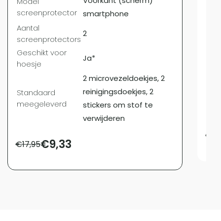
Voorkant (scherm)
Model
scr
screenprotector
smartphone
Aan
Aantal
scr
2
screenprotectors
Ges
Geschikt voor
hoe
Ja*
hoesje
2 microvezeldoekjes, 2
Sta
reinigingsdoekjes, 2
Standaard
mee
meegeleverd
stickers om stof te
verwijderen
€
17
€
9,33
€
17,95