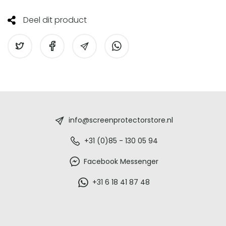
Deel dit product
Screenprotectorstore.nl
-
info@screenprotectorstore.nl
De
+31 (0)85 - 130 05 94
beste
Facebook Messenger
glazen
+31 6 18 41 87 48
screenprotector