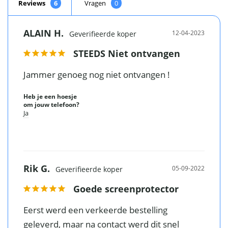
Reviews
Vragen
2 microvezeldoekjes, 2
Standaard
reinigingsdoekjes, 2 stickers om stof te
meegeleverd
ALAIN H.
12-04-2023
verwijderen
STEEDS Niet ontvangen
EAN
8719688026999
Jammer genoeg nog niet ontvangen !
Heb je een hoesje
Vergelijk met alternatieven
om jouw telefoon?
Ja
Rik G.
05-09-2022
Goede screenprotector
Eerst werd een verkeerde bestelling 
geleverd, maar na contact werd dit snel 