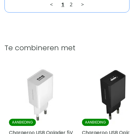
<
1
2
>
Te combineren met
AANBIEDING
AANBIEDING
Chargeroo USB Oplader 5V
Chargeroo USB Oplad