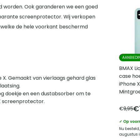
erd worden. Ook garanderen we een goed
sparante screenprotector. Wij verkopen
X welke de hele voorkant beschermd
AANBIEDI
BMAX Liq
case hoe
 X. Gemaakt van vierlaags gehard glas
iPhone X
aatsing.
Mintgro
og doekje en een dustabsorber om te
X screenprotector.
€
€
9,95
✓ Op voor
Nu besteld,
augustus i