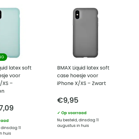
NG
uid latex soft
BMAX Liquid latex soft
sje voor
case hoesje voor
/XS –
iPhone X/XS – Zwart
en
€
9,95
7,09
✓ Op voorraad
Nu besteld, dinsdag 11
raad
augustus in huis
 dinsdag 11
n huis