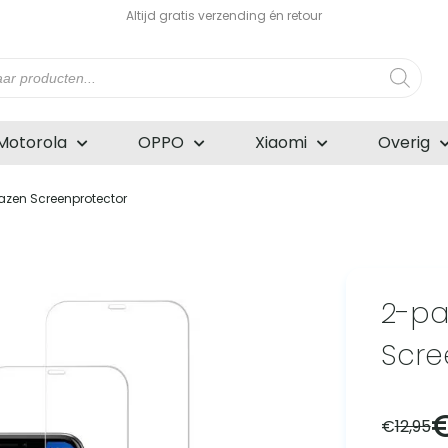
Altijd gratis verzending én retour
n
Motorola
OPPO
Xiaomi
Overig
azen Screenprotector
2-pa
Scre
€
12,95