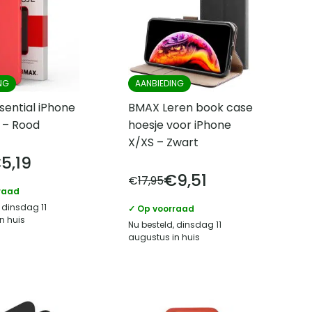
NG
AANBIEDING
ential iPhone
BMAX Leren book case
 – Rood
hoesje voor iPhone
X/XS – Zwart
€
5,19
€
9,51
€
17,95
raad
 dinsdag 11
✓ Op voorraad
n huis
Nu besteld, dinsdag 11
augustus in huis