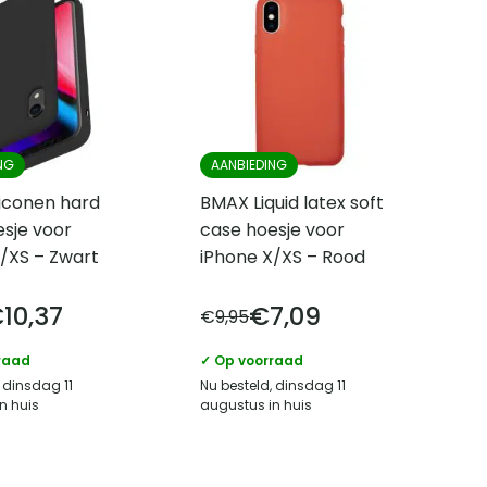
NG
AANBIEDING
iconen hard
BMAX Liquid latex soft
sje voor
case hoesje voor
/XS – Zwart
iPhone X/XS – Rood
€
10,37
€
7,09
€
9,95
raad
✓ Op voorraad
 dinsdag 11
Nu besteld, dinsdag 11
n huis
augustus in huis