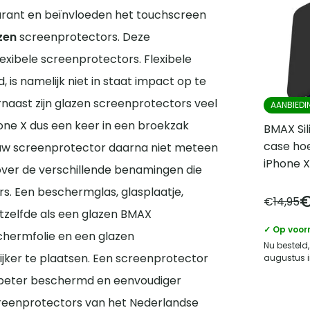
sparant en beïnvloeden het touchscreen
zen
screenprotectors. Deze
xibele screenprotectors. Flexibele
is namelijk niet in staat impact op te
rnaast zijn glazen screenprotectors veel
AANBIEDI
one X dus een keer in een broekzak
BMAX Sil
case hoe
jouw screenprotector daarna niet meteen
iPhone X
d over de verschillende benamingen die
. Een beschermglas, glasplaatje,
€
14,95
etzelfde als een glazen BMAX
✓ Op voor
schermfolie en een glazen
Nu besteld,
lijker te plaatsen. Een screenprotector
augustus i
e beter beschermd en eenvoudiger
screenprotectors van het Nederlandse