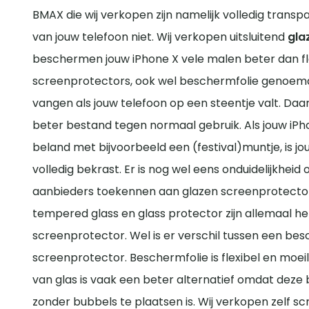
BMAX die wij verkopen zijn namelijk volledig tran
van jouw telefoon niet. Wij verkopen uitsluitend
gla
beschermen jouw iPhone X vele malen beter dan fle
screenprotectors, ook wel beschermfolie genoemd, 
vangen als jouw telefoon op een steentje valt. Daa
beter bestand tegen normaal gebruik. Als jouw iPh
beland met bijvoorbeeld een (festival)muntje, is 
volledig bekrast. Er is nog wel eens onduidelijkhei
aanbieders toekennen aan glazen screenprotectors
tempered glass en glass protector zijn allemaal h
screenprotector. Wel is er verschil tussen een be
screenprotector. Beschermfolie is flexibel en moei
van glas is vaak een beter alternatief omdat dez
zonder bubbels te plaatsen is. Wij verkopen zelf 