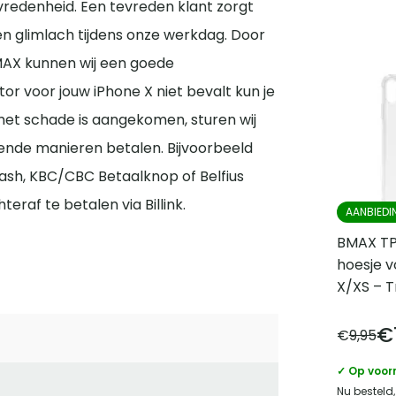
vredenheid. Een tevreden klant zorgt
en glimlach tijdens onze werkdag. Door
AX kunnen wij een goede
r voor jouw iPhone X niet bevalt kun je
 met schade is aangekomen, sturen wij
lende manieren betalen. Bijvoorbeeld
Cash, KBC/CBC Betaalknop of Belfius
eraf te betalen via Billink.
AANBIEDI
BMAX TP
hoesje v
X/XS – 
€
€
9,95
✓ Op voor
Nu besteld,