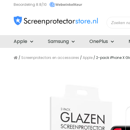
Beoordeling 8.8/10
Producte
zoeken
Apple
Samsung
OnePlus
/
Screenprotectors en accessoires
/
Apple
/ 2-pack iPhone X Gl