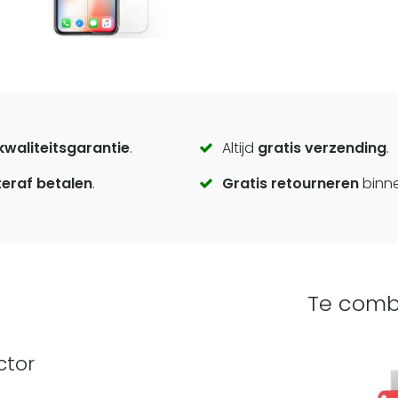
kwaliteitsgarantie
.
Altijd
gratis verzending
.
eraf betalen
.
Gratis retourneren
binn
Te comb
ctor