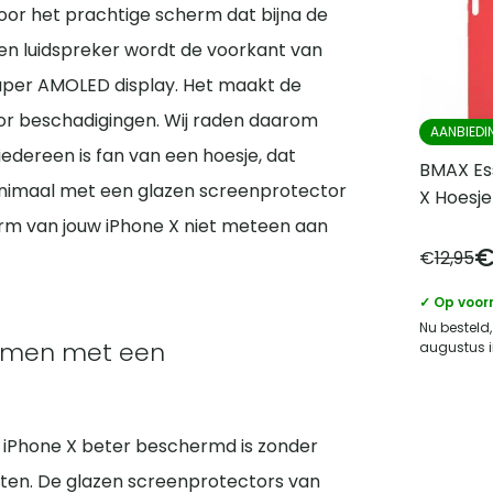
or het prachtige scherm dat bijna de
en luidspreker wordt de voorkant van
Super AMOLED display. Het maakt de
oor beschadigingen. Wij raden daarom
AANBIEDI
edereen is fan van een hoesje, dat
BMAX Ess
inimaal met een glazen screenprotector
X Hoesje
erm van jouw iPhone X niet meteen aan
€
12,95
✓ Op voor
Nu besteld,
rmen met een
augustus i
w iPhone X beter beschermd is zonder
ieten. De glazen screenprotectors van