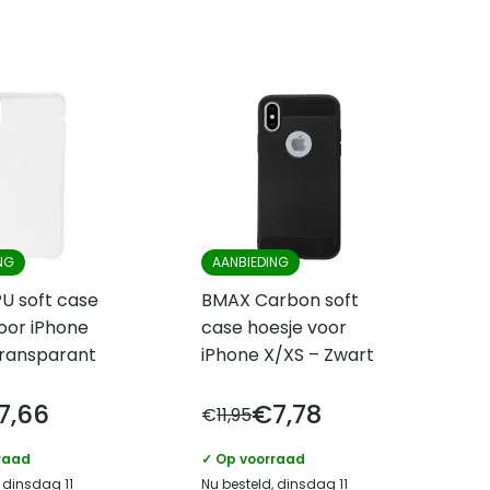
NG
AANBIEDING
U soft case
BMAX Carbon soft
oor iPhone
case hoesje voor
Transparant
iPhone X/XS – Zwart
7,66
€
7,78
€
11,95
raad
✓ Op voorraad
 dinsdag 11
Nu besteld, dinsdag 11