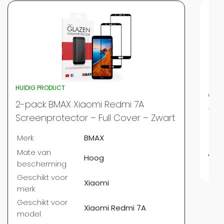
HUIDIG PRODUCT
Cha
2-pack BMAX Xiaomi Redmi 7A
– 1
Screenprotector – Full Cover – Zwart
Mer
Merk
BMAX
Mate van
€
9,
Hoog
bescherming
Geschikt voor
Xiaomi
merk
Geschikt voor
Xiaomi Redmi 7A
model