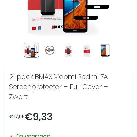
2-pack BMAX Xiaomi Redmi 7A
Screenprotector – Full Cover –
Zwart
€
9,33
€
17,95
✓ Op voorraad