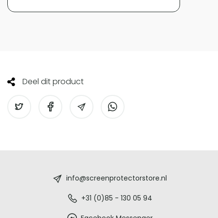
Deel dit product
Screenprotectorstore.nl
-
info@screenprotectorstore.nl
De
+31 (0)85 - 130 05 94
Facebook Messenger