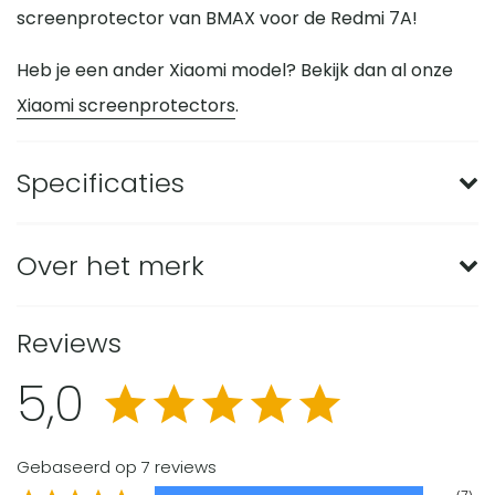
screenprotector van BMAX voor de Redmi 7A!
Heb je een ander Xiaomi model? Bekijk dan al onze
Xiaomi screenprotectors
.
Specificaties
Merk
BMAX
Over het merk
Mate van
Hoog
bescherming
Met BMAX screenprotectors en telefoonhoesjes ga
Reviews
je voor de beste bescherming van je telefoon. Je
Geschikt voor
Xiaomi
5,0
merk
kunt hiermee onnodig dure schermreparaties
voorkomen. De producten van BMAX gaan gepaard
Geschikt voor
Xiaomi Redmi 7A
model
met tevredenheidsgarantie. Klantfeedback vormt
Gebaseerd op 7 reviews
soort dekking