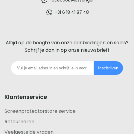
beste
glazen
+31 6 18 41 87 48
screenprotector
voor
Altijd op de hoogte van onze aanbiedingen en sales?
iedere
Schrijf je dan in op onze nieuwsbrief!
telefoon
Inschrijven
footer
Klantenservice
Screenprotectorstore service
Retourneren
Veelgestelde vragen