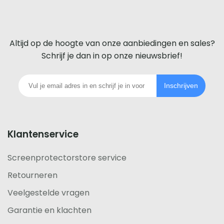
screenprotector
Inmiddels heeft ScreenprotectorStore ook
voor
screenprotectors voor de
iPhone 14
,
iPhone 14 Pro
,
Altijd op de hoogte van onze aanbiedingen en sales?
iPhone 14 Pro Max
, en de
iPhone 14 Plus
.
iedere
Schrijf je dan in op onze nieuwsbrief!
telefoon
Mocht je vragen hebben over onze beschermglazen
Inschrijven
of kun je niet de juiste vinden voor jouw telefoon?
footer
Neem dan even
contact
met ons op!
Klantenservice
Screenprotectorstore service
Retourneren
Veelgestelde vragen
Garantie en klachten