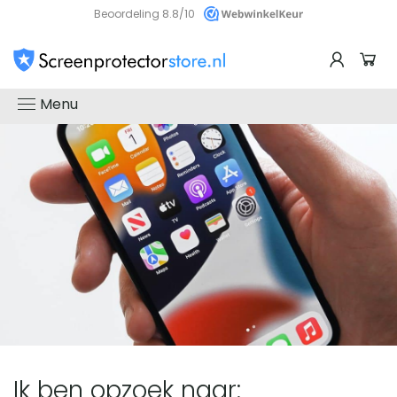
Beoordeling 8.8/10
Screenprotectorstore
Menu
-
De
beste
glazen
screenprotector
Ik ben opzoek naar: